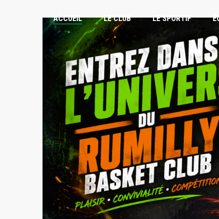
ACCUEIL
LE CLUB
LE SPORTIF
É
INSCRIPTIONS
STAGES VACANCES
FORMULAIRES
PLANNING DES ENTRAÎNEMENTS
LOISIRS