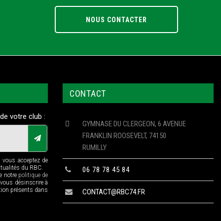
NOUS CONTACTER
CONTACT
de votre club :
GYMNASE DU CLERGEON, 6 AVENUE
FRANKLIN ROOSEVELT, 74150
RUMILLY
n vous acceptez de
ctualités du RBC.
06 78 78 45 84
de notre
politique de
 vous désinscrire à
ption présents dans
CONTACT@RBC74.FR