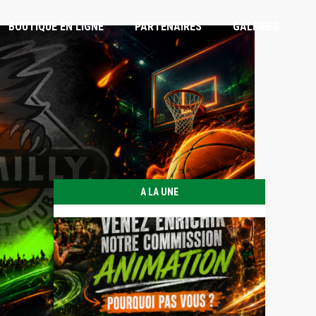
BOUTIQUE EN LIGNE
PARTENAIRES
GALERIES
ARBITRES ET OTM
RÈGLEMENT INTÉRIEUR
CHARTE DE L’ENTRAÎNEUR
A LA UNE
CHARTE DU JOUEUR
CHARTE PARENTS