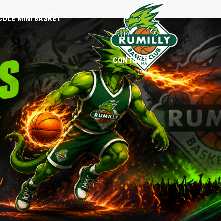
COLE MINI BASKET
CONTACT
BENJAMINES
BENJAMINS
MINIMES
MINIMES
CADETTES
CADETS
SÉNIORS
SÉNIORS
LOISIRS
LOISIRS