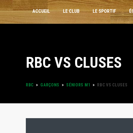
ACCUEIL
LE CLUB
LE SPORTIF
É
INSCRIPTIONS
RBC VS CLUSES
STAGES VACANCES
FORMULAIRES
RBC
>
GARÇONS
>
SÉNIORS M1
>
RBC VS CLUSES
PLANNING DES ENTRAÎNEMENTS
LOISIRS