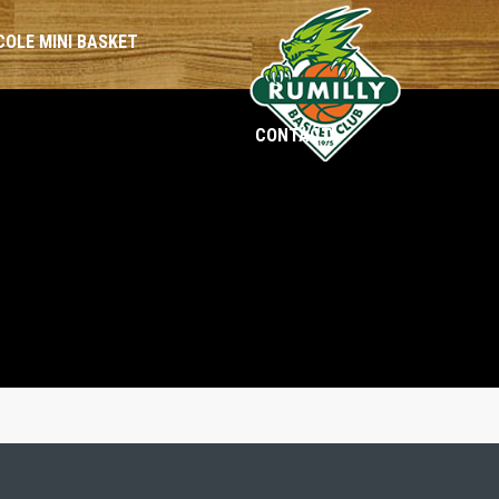
COLE MINI BASKET
CONTACT
BENJAMINES
BENJAMINS
MINIMES
MINIMES
CADETTES
CADETS
SÉNIORS
SÉNIORS
LOISIRS
LOISIRS