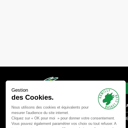
LIENS
Gestion
des Cookies.
FORMULA
Nous utilisons des cookies et équivalents pour
mesurer l'audience du site internet.
Cliquez sur « OK pour moi » pour donner votre consentement.
BOUTIQUE
PLAISIR, ENGAGEMENT ET
Vous pouvez également paramétrer vos choix ou tout refuser. A
LIGNE