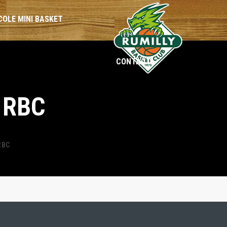
COLE MINI BASKET
CONTACT
BENJAMINES
BENJAMINS
 RBC
MINIMES
MINIMES
CADETTES
CADETS
RBC
SÉNIORS
SÉNIORS
LOISIRS
LOISIRS