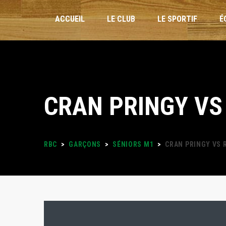
ACCUEIL
LE CLUB
LE SPORTIF
É
INSCRIPTIONS
CRAN PRINGY VS
STAGES VACANCES
FORMULAIRES
RBC
>
GARÇONS
>
SÉNIORS M1
>
CRAN PRINGY VS 
PLANNING DES ENTRAÎNEMENTS
LOISIRS