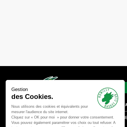
LIENS
Gestion
des Cookies.
FORMULA
Nous utilisons des cookies et équivalents pour
mesurer l'audience du site internet.
Cliquez sur « OK pour moi » pour donner votre consentement.
BOUTIQUE
PLAISIR, ENGAGEMENT ET
Vous pouvez également paramétrer vos choix ou tout refuser. A
LIGNE