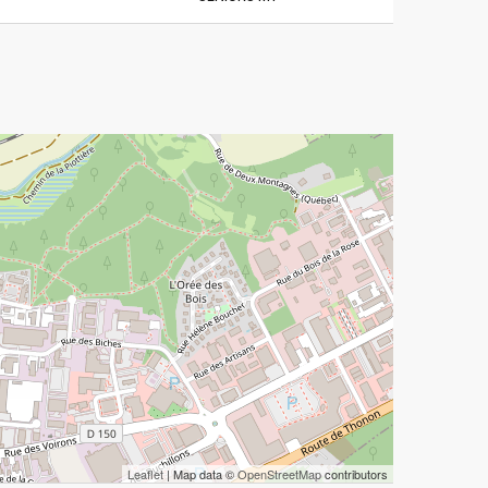
Leaflet
| Map data ©
OpenStreetMap
contributors