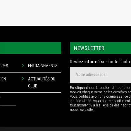
NEWSLETTER
Restez informé sur toute l'actu 
IRES
ENTRAINEMENTS
 EN
ACTUALITÉS DU
CLUB
En cliquant sur le bouton d'inscriptio
recevoir chaque semaine les dernières a
Vous certifiez avoir pris connaissance 
T
confidentialité
. Vous pourrez facilement
tout moment via les liens de désinscri
notre newsletter.