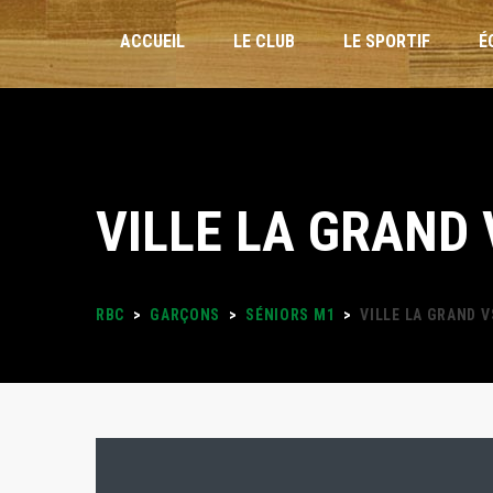
ACCUEIL
LE CLUB
LE SPORTIF
É
INSCRIPTIONS
VILLE LA GRAND 
STAGES VACANCES
FORMULAIRES
RBC
>
GARÇONS
>
SÉNIORS M1
>
VILLE LA GRAND V
PLANNING DES ENTRAÎNEMENTS
LOISIRS