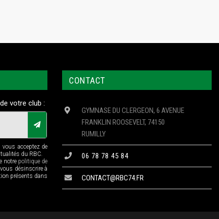
CONTACT
de votre club :
GYMNASE DU CLERGEON, 6 AVENUE
FRANKLIN ROOSEVELT, 74150
RUMILLY
n vous acceptez de
ctualités du RBC.
06 78 78 45 84
de notre
politique de
 vous désinscrire à
ption présents dans
CONTACT@RBC74.FR