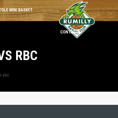
COLE MINI BASKET
CONTACT
BENJAMINES
BENJAMINS
VS RBC
MINIMES
MINIMES
CADETTES
CADETS
S RBC
SÉNIORS
SÉNIORS
LOISIRS
LOISIRS