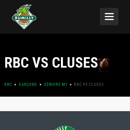
RBC VS CLUSES
RBC
>
GARÇONS
>
SÉNIORS M1
>
RBC VS CLUSES