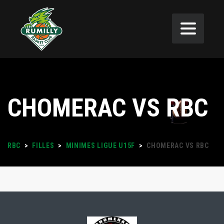
CHOMERAC VS RBC
RBC
>
FILLES
>
MINIMES LIGUE U15F
>
CHOMERAC VS RBC