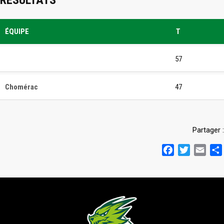
RÉSULTATS
ÉQUIPE
T
57
Chomérac
47
Partager :
Facebook
Twitter
Emai