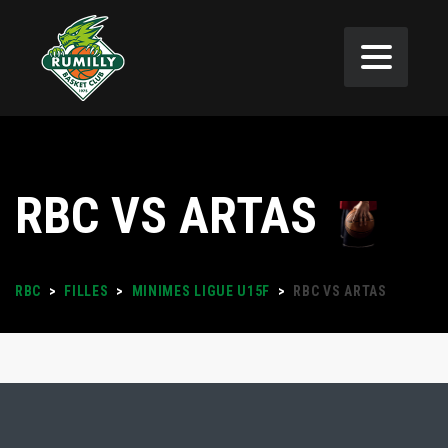
RBC VS ARTAS
RBC
>
FILLES
>
MINIMES LIGUE U15F
>
RBC VS ARTAS