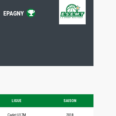
EPAGNY
LIGUE
SAISON
Cadet U17M
2018