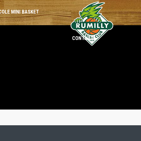
COLE MINI BASKET
CONTACT
BENJAMINES
BENJAMINS
MINIMES
MINIMES
CADETTES
CADETS
SÉNIORS
SÉNIORS
LOISIRS
LOISIRS