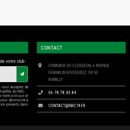
CONTACT
de votre club :
GYMNASE DU CLERGEON, 6 AVENUE
FRANKLIN ROOSEVELT, 74150
RUMILLY
n vous acceptez de
ctualités du RBC.
06 78 78 45 84
de notre
politique de
 vous désinscrire à
ption présents dans
CONTACT@RBC74.FR