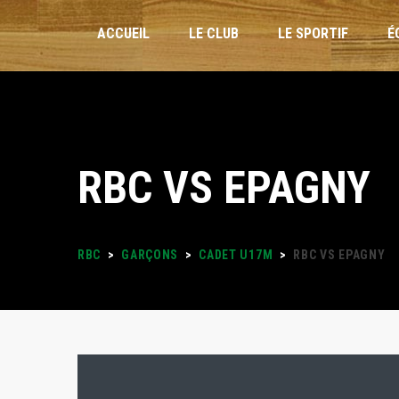
ACCUEIL
LE CLUB
LE SPORTIF
É
INSCRIPTIONS
RBC VS EPAGNY
STAGES VACANCES
FORMULAIRES
RBC
>
GARÇONS
>
CADET U17M
>
RBC VS EPAGNY
PLANNING DES ENTRAÎNEMENTS
LOISIRS