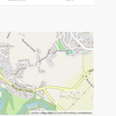
Leaflet
| Map data ©
OpenStreetMap
contributors