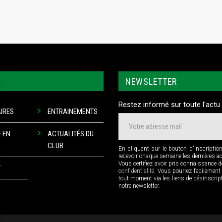
NEWSLETTER
Restez informé sur toute l'actu 
IRES
ENTRAINEMENTS
 EN
ACTUALITÉS DU
CLUB
En cliquant sur le bouton d'inscriptio
recevoir chaque semaine les dernières a
Vous certifiez avoir pris connaissance 
T
confidentialité
. Vous pourrez facilement
tout moment via les liens de désinscri
notre newsletter.