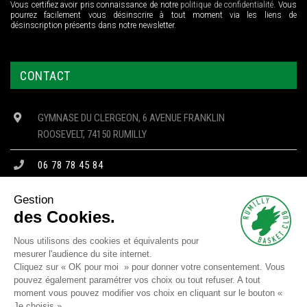
Vous certifiez avoir pris connaissance de notre
politique de confidentialité
. Vous
pourrez facilement vous désinscrire à tout moment via les liens de
désinscription présents dans notre newsletter.
CONTACT
GYMNASE DU CLERGEON, 6 AVENUE FRANKLIN
ROOSEVELT, 74150 RUMILLY
06 78 78 45 84
CONTACT@RBC74.FR
Gestion
des Cookies.
Nous utilisons des cookies et équivalents pour
mesurer l'audience du site internet.
Copyright © 2023 RBC - Tous droits réservés -
Mentions Légales
-
Cliquez sur « OK pour moi » pour donner votre consentement. Vous
Confidentialité
-
Cookies
pouvez également paramétrer vos choix ou tout refuser. A tout
moment vous pouvez modifier vos choix en cliquant sur le bouton «
Site réalisé par
SJ4WEB
Je choisis »