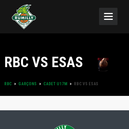
RBC VS ESAS
RBC
>
GARÇONS
>
CADET U17M
>
RBC VS ESAS