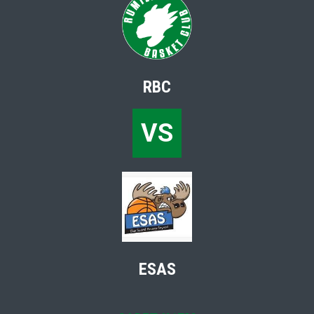
RBC
VS
ESAS