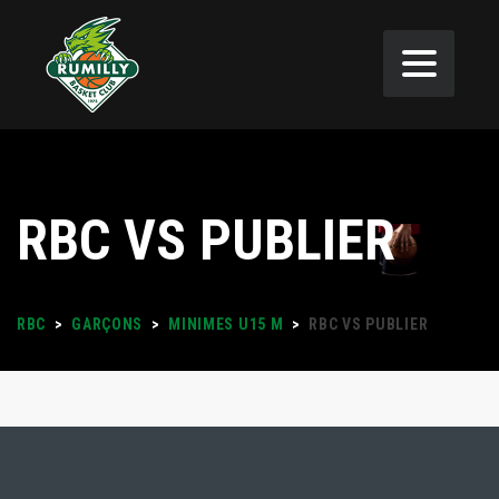
RBC VS PUBLIER
RBC
>
GARÇONS
>
MINIMES U15 M
>
RBC VS PUBLIER