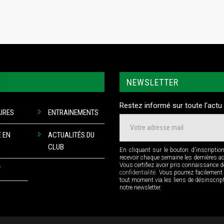
NEWSLETTER
Restez informé sur toute l'actu 
IRES
ENTRAINEMENTS
 EN
ACTUALITÉS DU
CLUB
En cliquant sur le bouton d'inscriptio
recevoir chaque semaine les dernières a
Vous certifiez avoir pris connaissance 
T
confidentialité
. Vous pourrez facilement
tout moment via les liens de désinscri
notre newsletter.