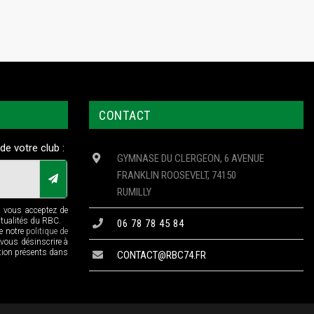
CONTACT
de votre club :
GYMNASE DU CLERGEON, 6 AVENUE
FRANKLIN ROOSEVELT, 74150
RUMILLY
n vous acceptez de
ctualités du RBC.
06 78 78 45 84
de notre
politique de
 vous désinscrire à
ption présents dans
CONTACT@RBC74.FR