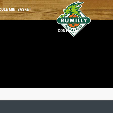
COLE MINI BASKET
CONTACT
BENJAMINES
BENJAMINS
MINIMES
MINIMES
CADETTES
CADETS
SÉNIORS
SÉNIORS
LOISIRS
LOISIRS