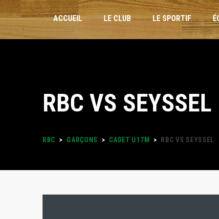
ACCUEIL
LE CLUB
LE SPORTIF
É
INSCRIPTIONS
RBC VS SEYSSEL
STAGES VACANCES
FORMULAIRES
RBC
>
GARÇONS
>
CADET U17M
>
RBC VS SEYSSEL
PLANNING DES ENTRAÎNEMENTS
LOISIRS