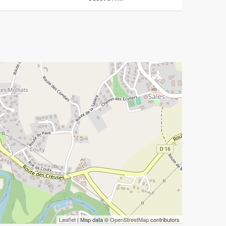
Leaflet
| Map data ©
OpenStreetMap
contributors