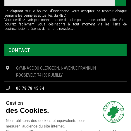
En cliquant sur le bouton d'inscription vous acceptez de recevoir chaque
semaine les dernières actualités du RBC.
Vous certifiez avoir pris connaissance de notre
politique de confidentialité
. Vous
pourrez facilement vous désinscrire à tout moment via les liens de
désinscription présents dans notre newsletter.
CONTACT
GYMNASE DU CLERGEON, 6 AVENUE FRANKLIN
ROOSEVELT, 74150 RUMILLY
06 78 78 45 84
CONTACT@RBC74.FR
Gestion
des Cookies.
Nous utilisons des cookies et équivalents pour
mesurer l'audience du site internet.
Copyright © 2023 RBC - Tous droits réservés -
Mentions Légales
-