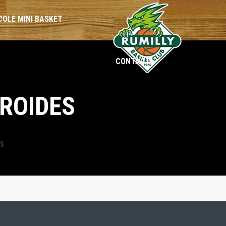
COLE MINI BASKET
CONTACT
BENJAMINES
BENJAMINS
FROIDES
MINIMES
MINIMES
CADETTES
CADETS
ES
SÉNIORS
SÉNIORS
LOISIRS
LOISIRS