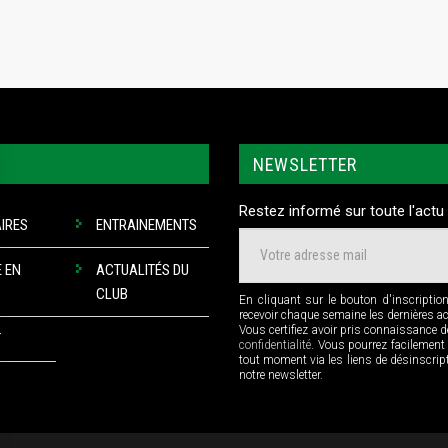
NEWSLETTER
Restez informé sur toute l'actu 
IRES
ENTRAINEMENTS
 EN
ACTUALITÉS DU
CLUB
En cliquant sur le bouton d'inscriptio
recevoir chaque semaine les dernières a
Vous certifiez avoir pris connaissance 
T
confidentialité
. Vous pourrez facilement
tout moment via les liens de désinscri
notre newsletter.