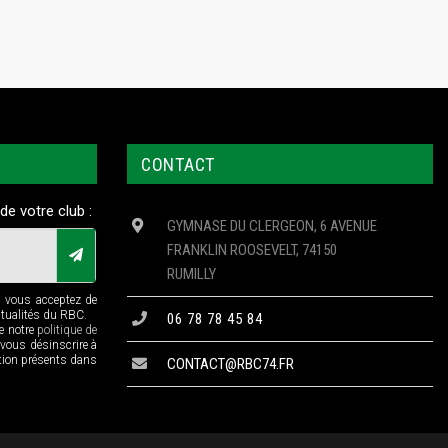
CONTACT
de votre club :
GYMNASE DU CLERGEON, 6 AVENUE
FRANKLIN ROOSEVELT, 74150
RUMILLY
n vous acceptez de
ctualités du RBC.
06 78 78 45 84
de notre
politique de
 vous désinscrire à
ption présents dans
CONTACT@RBC74.FR