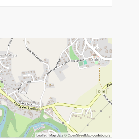
Leaflet
| Map data ©
OpenStreetMap
contributors