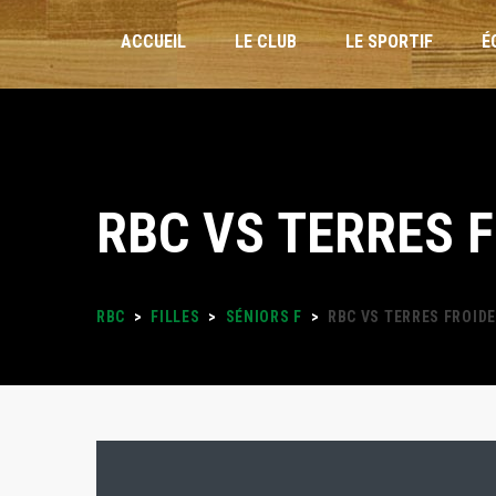
ACCUEIL
LE CLUB
LE SPORTIF
É
INSCRIPTIONS
RBC VS TERRES 
STAGES VACANCES
FORMULAIRES
RBC
>
FILLES
>
SÉNIORS F
>
RBC VS TERRES FROID
PLANNING DES ENTRAÎNEMENTS
LOISIRS