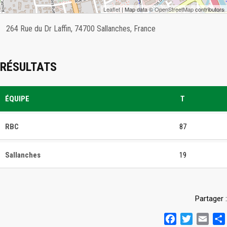
Leaflet
| Map data ©
OpenStreetMap
contributors
264 Rue du Dr Laffin, 74700 Sallanches, France
RÉSULTATS
ÉQUIPE
T
RBC
87
Sallanches
19
Partager :
Facebook
Twitter
Emai