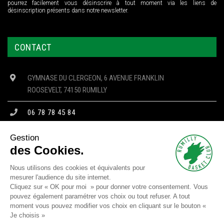
pourrez facilement vous désinscrire à tout moment via les liens de
désinscription présents dans notre newsletter.
CONTACT
GYMNASE DU CLERGEON, 6 AVENUE FRANKLIN
ROOSEVELT, 74150 RUMILLY
06 78 78 45 84
CONTACT@RBC74.FR
Gestion
des Cookies.
Nous utilisons des cookies et équivalents pour
mesurer l'audience du site internet.
Copyright © 2023 RBC - Tous droits réservés -
Mentions Légales
-
Cliquez sur « OK pour moi » pour donner votre consentement. Vous
Confidentialité
-
Cookies
pouvez également paramétrer vos choix ou tout refuser. A tout
moment vous pouvez modifier vos choix en cliquant sur le bouton «
Site réalisé par
SJ4WEB
Je choisis »