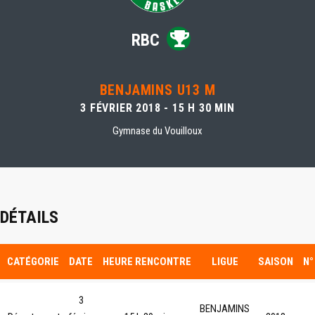
RBC
BENJAMINS U13 M
3 FÉVRIER 2018 - 15 H 30 MIN
Gymnase du Vouilloux
DÉTAILS
CATÉGORIE
DATE
HEURE RENCONTRE
LIGUE
SAISON
N°
3
BENJAMINS