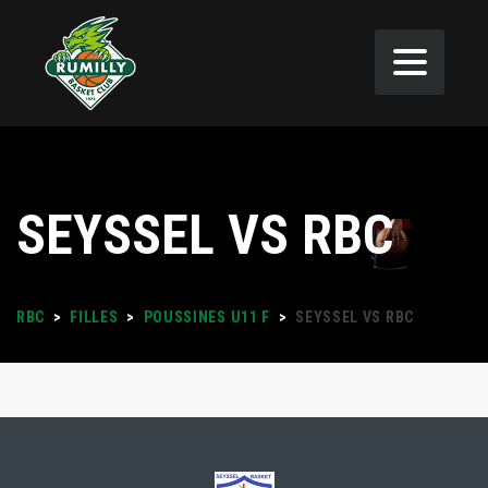
SEYSSEL VS RBC
RBC
>
FILLES
>
POUSSINES U11 F
>
SEYSSEL VS RBC