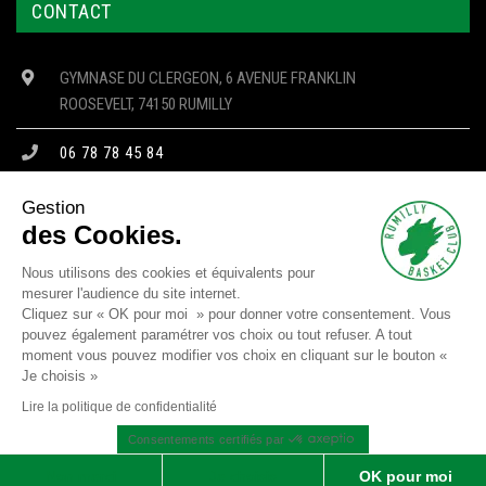
CONTACT
GYMNASE DU CLERGEON, 6 AVENUE FRANKLIN
ROOSEVELT, 74150 RUMILLY
06 78 78 45 84
CONTACT@RBC74.FR
Gestion
des Cookies.
Nous utilisons des cookies et équivalents pour
mesurer l'audience du site internet.
Copyright © 2023 RBC - Tous droits réservés -
Mentions Légales
-
Cliquez sur « OK pour moi » pour donner votre consentement. Vous
Confidentialité
-
Cookies
pouvez également paramétrer vos choix ou tout refuser. A tout
moment vous pouvez modifier vos choix en cliquant sur le bouton «
Site réalisé par
SJ4WEB
Je choisis »
SUIVEZ NOUS
Lire la politique de confidentialité
Consentements certifiés par
Non merci
Je choisis
OK pour moi