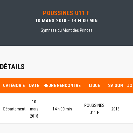
POUSSINES U11 F
10 MARS 2018 - 14 H 00 MIN
Gymnase du Mont des Princes
DÉTAILS
CATÉGORIE
DATE
HEURE RENCONTRE
LIGUE
SAISON
JO
10
POUSSINES
Département
mars
14 h 00 min
2018
U11 F
2018