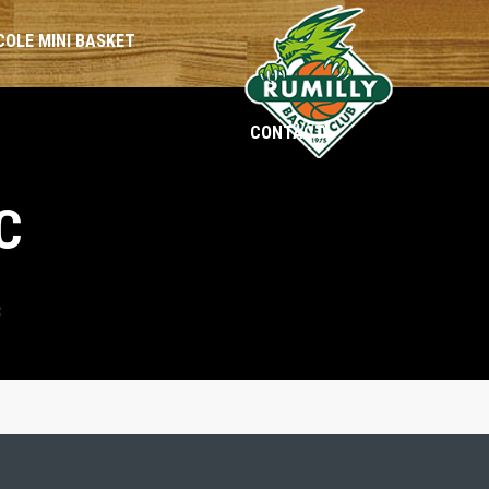
COLE MINI BASKET
CONTACT
BENJAMINES
BENJAMINS
C
MINIMES
MINIMES
CADETTES
CADETS
C
SÉNIORS
SÉNIORS
LOISIRS
LOISIRS