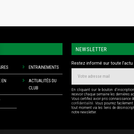
NEWSLETTER
Restez informé sur toute l'actu 
IRES
ENTRAINEMENTS
 EN
ACTUALITÉS DU
CLUB
En cliquant sur le bouton d'inscriptio
recevoir chaque semaine les dernières a
Vous certifiez avoir pris connaissance 
T
confidentialité
. Vous pourrez facilement
tout moment via les liens de désinscri
notre newsletter.