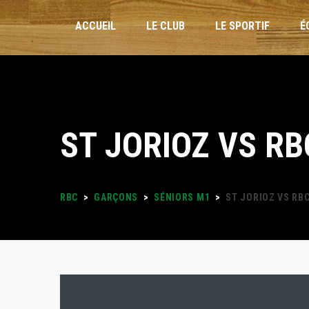
ACCUEIL
LE CLUB
LE SPORTIF
É
INSCRIPTIONS
ST JORIOZ VS RB
STAGES VACANCES
FORMULAIRES
RBC
>
GARÇONS
>
SÉNIORS M1
>
ST JORIOZ VS RB
PLANNING DES ENTRAÎNEMENTS
LOISIRS