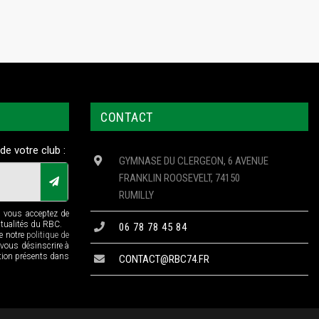
CONTACT
de votre club :
GYMNASE DU CLERGEON, 6 AVENUE
FRANKLIN ROOSEVELT, 74150
RUMILLY
n vous acceptez de
ctualités du RBC.
06 78 78 45 84
de notre
politique de
 vous désinscrire à
ption présents dans
CONTACT@RBC74.FR