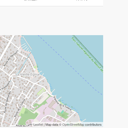
Leaflet
| Map data ©
OpenStreetMap
contributors