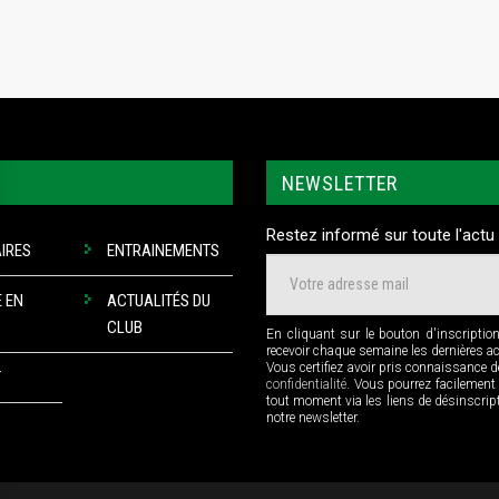
NEWSLETTER
Restez informé sur toute l'actu 
IRES
ENTRAINEMENTS
 EN
ACTUALITÉS DU
CLUB
En cliquant sur le bouton d'inscriptio
recevoir chaque semaine les dernières a
Vous certifiez avoir pris connaissance 
T
confidentialité
. Vous pourrez facilement
tout moment via les liens de désinscri
notre newsletter.