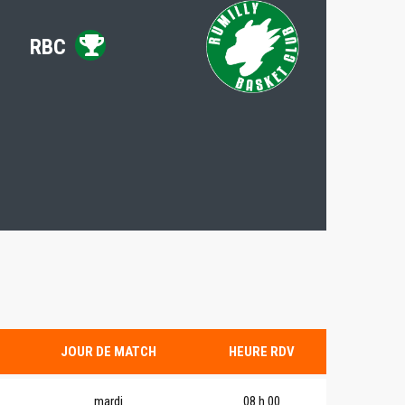
RBC
JOUR DE MATCH
HEURE RDV
mardi
08 h 00