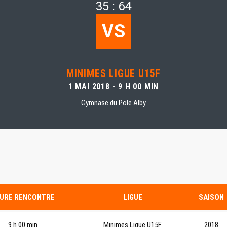
35 : 64
VS
MINIMES LIGUE U15F
1 MAI 2018 - 9 H 00 MIN
Gymnase du Pole Alby
URE RENCONTRE
LIGUE
SAISON
9 h 00 min
Minimes Ligue U15F
2018