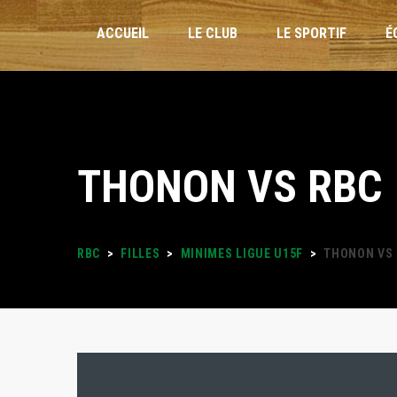
ACCUEIL
LE CLUB
LE SPORTIF
É
INSCRIPTIONS
THONON VS RBC
STAGES VACANCES
FORMULAIRES
RBC
>
FILLES
>
MINIMES LIGUE U15F
>
THONON VS
PLANNING DES ENTRAÎNEMENTS
LOISIRS