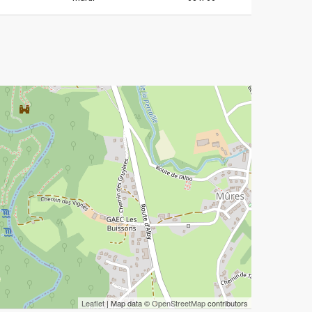
Leaflet
| Map data ©
OpenStreetMap
contributors