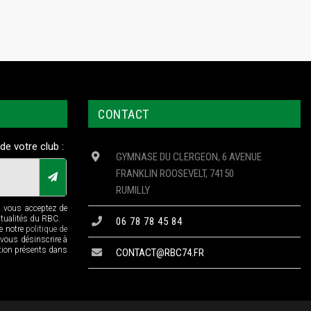
CONTACT
de votre club :
GYMNASE DU CLERGEON, 6 AVENUE
FRANKLIN ROOSEVELT, 74150
RUMILLY
n vous acceptez de
ctualités du RBC.
06 78 78 45 84
de notre
politique de
 vous désinscrire à
ption présents dans
CONTACT@RBC74.FR