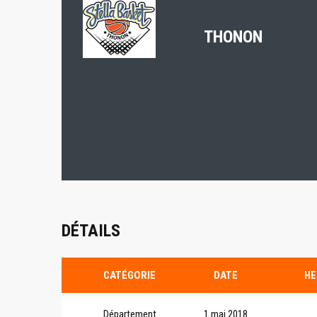
THONON
DÉTAILS
CATÉGORIE
DATE
HE
Département
1 mai 2018