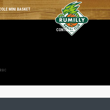
COLE MINI BASKET
CONTACT
BENJAMINES
BENJAMINS
MINIMES
MINIMES
CADETTES
CADETS
 RBC
SÉNIORS
SÉNIORS
LOISIRS
LOISIRS