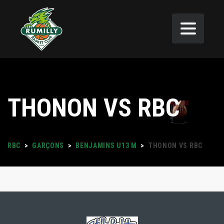
THONON VS RBC
RBC
>
GARÇONS
>
BENJAMINS U13 M
>
THONON VS RBC