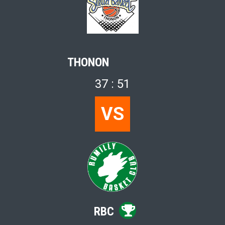
THONON
37 : 51
VS
RBC