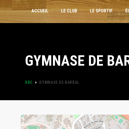
ACCUEIL
LE CLUB
LE SPORTIF
É
INSCRIPTIONS
GYMNASE DE BA
STAGES VACANCES
FORMULAIRES
RBC
>
GYMNASE DE BARRAL
PLANNING DES ENTRAÎNEMENTS
LOISIRS