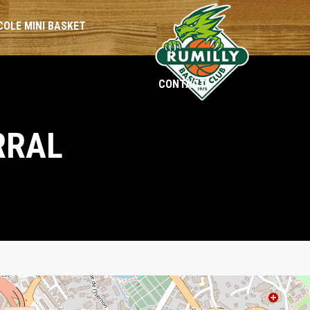
COLE MINI BASKET
CONTACT
BENJAMINES
BENJAMINS
RRAL
MINIMES
MINIMES
CADETTES
CADETS
SÉNIORS
SÉNIORS
LOISIRS
LOISIRS