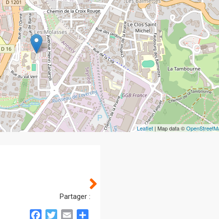
Leaflet
| Map data ©
OpenStreetM
Partager :
Facebook
Twitter
Email
Partager