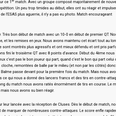
er
sur ce 1
match. Avec un groupe composé majoritairement de nouve
mpétition. Un peu trop timides au début, elles ont su réagir et impulse
 de l’ESAS plus aguerrie, il n’y a pas eu photo. Match encourageant
ngy. Très bon début de match avec un 10-0 en début de premier QT. No
se, et les remises en jeux. Nous avons maintenu cet écart tout au lon
 sont montrés plus agressifs et ont mieux défendu et ont pris parf
ns fini le troisième QT avec 8 points d’avance. Début du 4ème nous 
 c’est pas le bon joueur qui part, quand c’est le bon qui part celui qu
loche, remontées de balle par le milieu (et non par les côtés) donc
 la Balme passe devant pour la première fois du match. Mais nous av
s ce qui nous a donné des lancers francs et des tirs en contre-attaq
 long du match nous avons ratés énormément de tirs en course. Le 
h mais nous avons su bien réagir.
ur leur lancée avec la réception de Cluses. Dès le début de match, n
et de marquer de nombreuses contre-attaques. Le score enfle rapide