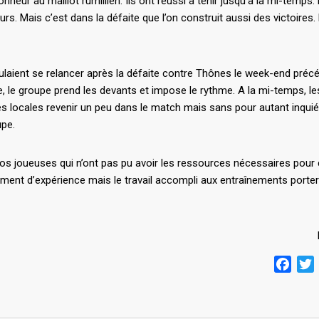
neur au maillot rumillien. Ils ont réussi à tenir jusqu’à la mi-temps.
rs. Mais c’est dans la défaite que l’on construit aussi des victoires.
oulaient se relancer après la défaite contre Thônes le week-end préc
, le groupe prend les devants et impose le rythme. A la mi-temps, le
es locales revenir un peu dans le match mais sans pour autant inqui
upe.
s joueuses qui n’ont pas pu avoir les ressources nécessaires pour 
ément d’expérience mais le travail accompli aux entraînements porte
Face
T