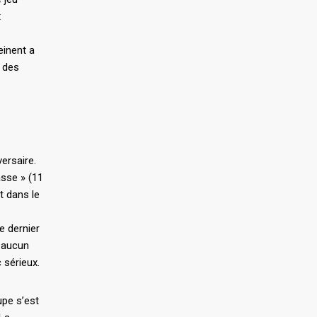
t
einent a
n des
versaire.
asse » (11
t dans le
e dernier
t aucun
 sérieux.
upe s’est