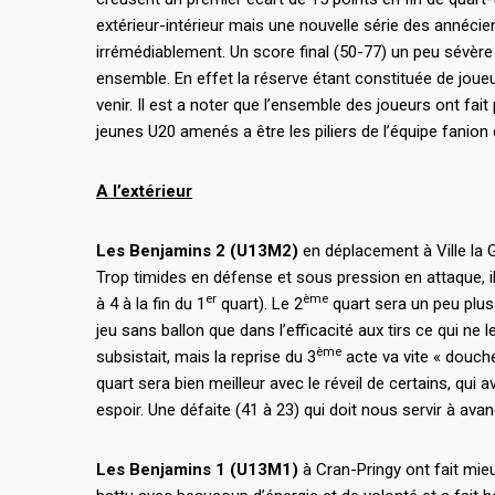
extérieur-intérieur mais une nouvelle série des annécie
irrémédiablement. Un score final (50-77) un peu sévère
ensemble. En effet la réserve étant constituée de joueu
venir. Il est a noter que l’ensemble des joueurs ont fai
jeunes U20 amenés a être les piliers de l’équipe fanion
A l’extérieur
Les Benjamins 2 (U13M2)
en déplacement à Ville la Gr
Trop timides en défense et sous pression en attaque, il
er
ème
à 4 à la fin du 1
quart). Le 2
quart sera un peu plus
jeu sans ballon que dans l’efficacité aux tirs ce qui ne
ème
subsistait, mais la reprise du 3
acte va vite « douche
quart sera bien meilleur avec le réveil de certains, qui
espoir. Une défaite (41 à 23) qui doit nous servir à avanc
Les Benjamins 1 (U13M1)
à Cran-Pringy ont fait mieu