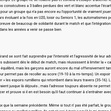
ns consécutives a 3 balles perdues des vert et blanc accentue l’écar
 pour un groupe qui n’a pas encore eu l’opportunité de vraiment jouer
rs évoluant a la fois en U20, loisir ou Seniors 1, les automatismes p
t preuve de beaucoup de solidarité durant le match et que l’intégratio
 dans les années a venir se passe bien.
and se sont fait surprendre par l’intensité et l’agressivité de leur ad
s subissent dés le début de match, mais réussissent à limiter la « c
 équilibré, mais les garçons auront encore du mal offensivement tan
 leur permet pas de recoller au score (19-10 à la mi-temps). Un espoir
r » les espoirs rumilliens qui retombent dans leurs travers (35-16). L
 avaient jusque là déjoués ; mais l’adresse toujours absente ne perme
er et prouve si il en est besoin qu’il faut continuer à s’entraîner avec
x que la semaine précédente. Même si tout n’ pas été parfait, le gro