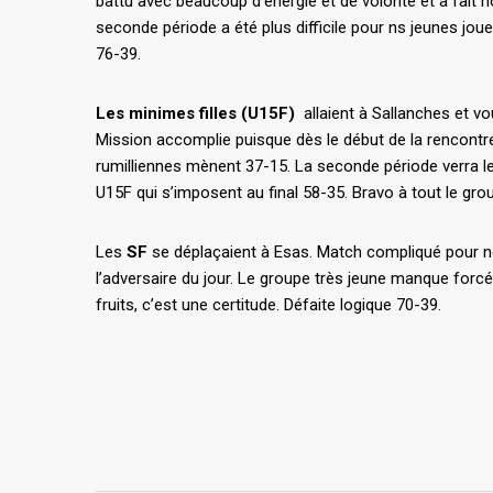
battu avec beaucoup d’énergie et de volonté et a fait hon
seconde période a été plus difficile pour ns jeunes joueu
76-39.
Les minimes filles (U15F)
allaient à Sallanches et v
Mission accomplie puisque dès le début de la rencontre
rumilliennes mènent 37-15. La seconde période verra l
U15F qui s’imposent au final 58-35. Bravo à tout le gro
Les
SF
se déplaçaient à Esas. Match compliqué pour no
l’adversaire du jour. Le groupe très jeune manque forc
fruits, c’est une certitude. Défaite logique 70-39.