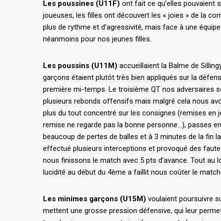
Les poussines (U11F)
ont fait ce qu’elles pouvaient 
joueuses, les filles ont découvert les « joies » de la co
plus de rythme et d’agressivité, mais face à une équipe
néanmoins pour nos jeunes filles.
Les poussins (U11M)
accueillaient la Balme de Silli
garçons étaient plutôt très bien appliqués sur la défen
première mi-temps. Le troisième QT nos adversaires se
plusieurs rebonds offensifs mais malgré cela nous avo
plus du tout concentré sur les consignes (remises en jeux
remise ne regarde pas la bonne personne…), passes en c
beaucoup de pertes de balles et à 3 minutes de la fin
effectué plusieurs interceptions et provoqué des faute
nous finissons le match avec 5 pts d’avance. Tout au
lucidité au début du 4ème a faillit nous coûter le matc
Les minimes garçons (U15M)
voulaient poursuivre s
mettent une grosse pression défensive, qui leur perm