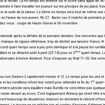
r le terrain. La mi-temps est atteinte sur le score sans appel de 56-
dre à faire travailler les joueurs sur les principes de jeu placé, trav
rer la suite de la saison. La 2ème mi-temps sera tout de même une 
t en faveur de nos jeunes: 96-27. Après ces 3 matchs de première p
endez-vous : coupe de Haute-Savoie le 06 novembre.
t rebondir après la défaite de la semaine dernière. Une rencontre que 
 manque de rigueur défensive, trop de déchet aux lancers-francs. A l
cond quart-temps sera à peu près identique et à la pause les rumilli
ème
llant et se détache petit à petit (23-14) pour ce 3
quart-temps. La
l’adversaire à bonne distance. Pour s’imposer au final 71-55. Une victo
our nos Seniors 2 rapidement menés 4-12. Le temps pour les uns et 
er
e et les rumilliens refont leur retard pour atteindre la fin du 1
quart
emière période sera équilibré mais Rumilly ne concrétise pas quelque
rester devant au score. C’est logiquement Annecy qui virent tête à 
’offrent beaucoup de deuxièmes chances en dominant le rebond offens
temps. Le groupe ne se relâche pas et continu d’essayer d’alterner le