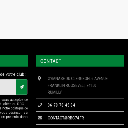
CONTACT
de votre club :
GYMNASE DU CLERGEON, 6 AVENUE
FRANKLIN ROOSEVELT, 74150
RUMILLY
n vous acceptez de
ctualités du RBC.
06 78 78 45 84
de notre
politique de
 vous désinscrire à
ption présents dans
CONTACT@RBC74.FR