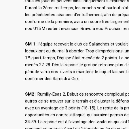
tous les joueurs peuvent ainsi longuement s’exprimer su
Durant la 2ème mi-temps, les coachs vont surtout s’attein
les précédentes séances d’entraînement, afin de prépa
conforme de la première, avec un score très largemen
nos U15 M restent invaincus. Bravo à eux. Prochain r
SM 1
: l’équipe recevait le club de Sallanches et voulai
locaux ont eu du mal à aborder. Trop d’imprécisions, un
er
1
quart-temps, l’équipe était menée de 2 points. Le se
menés 27-28. Dès la reprise, le groupe retrouve plus d’a
période verra nos « verts » maintenir le cap et laisser 
confirmer dès Samedi à Gex. .
SM2
: Rumilly-Esas 2. Début de rencontre compliqué p
autres de se trouver sur le terrain et d’ajuster la défens
avec un avantage de 3 points (18-15). Le reste de la pr
opportunités en contre-attaque qui auraient permis de 
34-39. La reprise est à l’avantage des visiteurs qui s
creusent un premier écart de 15 points en fin de quart-