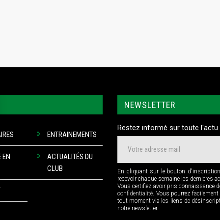
NEWSLETTER
Restez informé sur toute l'actu 
IRES
ENTRAINEMENTS
 EN
ACTUALITÉS DU
CLUB
En cliquant sur le bouton d'inscriptio
recevoir chaque semaine les dernières a
Vous certifiez avoir pris connaissance 
T
confidentialité
. Vous pourrez facilement
tout moment via les liens de désinscri
notre newsletter.