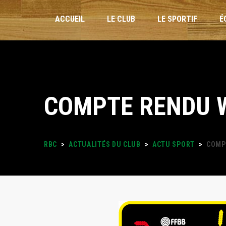
ACCUEIL
LE CLUB
LE SPORTIF
É
INSCRIPTIONS
COMPTE RENDU W
STAGES VACANCES
FORMULAIRES
RBC
>
ACTUALITÉS DU CLUB
>
ACTU SPORT
>
COMP
PLANNING DES ENTRAÎNEMENTS
LOISIRS