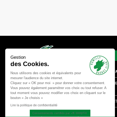
LIENS
Gestion
des Cookies.
FORMULA
Nous utilisons des cookies et équivalents pour
mesurer l'audience du site internet.
Cliquez sur « OK pour moi » pour donner votre consentement.
BOUTIQUE
PLAISIR, ENGAGEMENT ET
Vous pouvez également paramétrer vos choix ou tout refuser. A
LIGNE
tout moment vous pouvez modifier vos choix en cliquant sur le
ENJEU
bouton « Je choisis »
CONTAC
AU SERVICE DU COLLECTIF !
Lire la politique de confidentialité
Consentements certifiés par