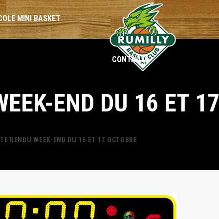
COLE MINI BASKET
CONTACT
BENJAMINES
BENJAMINS
EEK-END DU 16 ET 1
MINIMES
MINIMES
CADETTES
CADETS
TE RENDU WEEK-END DU 16 ET 17 OCTOBRE
SÉNIORS
SÉNIORS
LOISIRS
LOISIRS