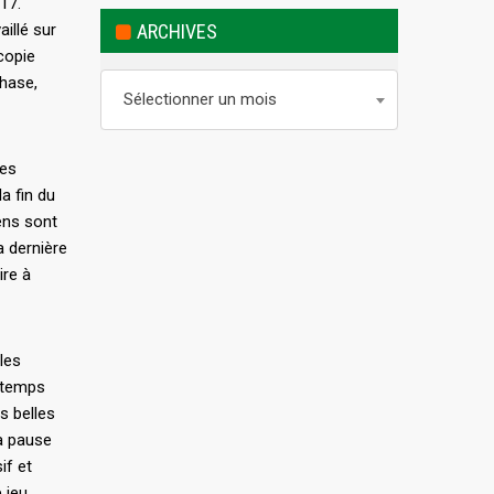
17.
aillé sur
ARCHIVES
copie
Archives
hase,
Sélectionner un mois
les
a fin du
ens sont
 dernière
ire à
les
-temps
s belles
la pause
if et
 jeu