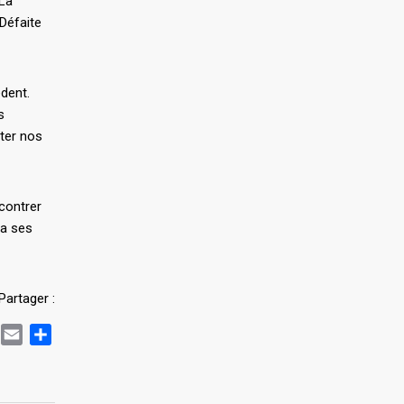
 La
 Défaite
édent.
s
éter nos
contrer
ra ses
Partager :
book
witter
Email
Partager