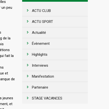
lles
r un peu
ACTU CLUB
ACTU SPORT
s
Actualité
g de la
Évènement
ois
étions
Highlights
i fait la
Interviews
ons
ue et
Manifestation
manque de
Partenaire
os jeunes
STAGE VACANCES
ment, et