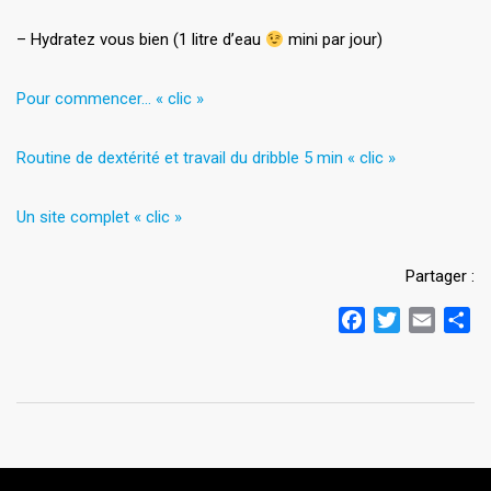
– Hydratez vous bien (1 litre d’eau
mini par jour)
Pour commencer… « clic »
Routine de dextérité et travail du dribble 5 min « clic »
Un site complet « clic »
Partager :
Facebook
Twitter
Email
Pa