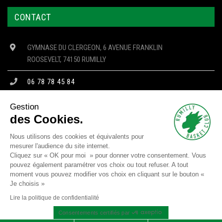
CONTACT
GYMNASE DU CLERGEON, 6 AVENUE FRANKLIN
ROOSEVELT, 74150 RUMILLY
06 78 78 45 84
CONTACT@RBC74.FR
Gestion
des Cookies.
Nous utilisons des cookies et équivalents pour
mesurer l'audience du site internet.
Copyright © 2023 RBC - Tous droits réservés -
Mentions Légales
-
Cliquez sur « OK pour moi » pour donner votre consentement. Vous
Confidentialité
-
Cookies
pouvez également paramétrer vos choix ou tout refuser. A tout
moment vous pouvez modifier vos choix en cliquant sur le bouton «
Site réalisé par
SJ4WEB
Je choisis »
SUIVEZ NOUS
Lire la politique de confidentialité
Consentements certifiés par