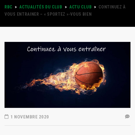
RBC
>
ACTUALITÉS DU CLUB
>
ACTU CLUB
>
CONTINUEZ À
VOUS ENTRAINER – « SPORTEZ »-VOUS BIEN
1 NOVEMBRE 2020