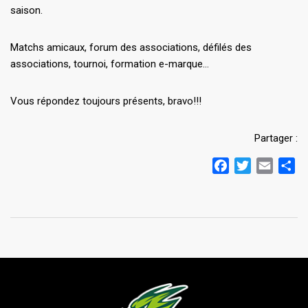
saison.
Matchs amicaux, forum des associations, défilés des
associations, tournoi, formation e-marque…
Vous répondez toujours présents, bravo!!!
Partager :
Facebook
Twitter
Email
Pa