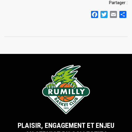
Partager :
Facebook
Twitter
Email
Pa
PLAISIR, ENGAGEMENT ET ENJEU