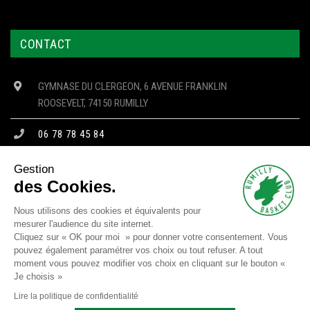
CONTACT
GYMNASE DU CLERGEON, 6 AVENUE FRANKLIN
ROOSEVELT, 74150 RUMILLY
06 78 78 45 84
CONTACT@RBC74.FR
Gestion
des Cookies.
Nous utilisons des cookies et équivalents pour
mesurer l'audience du site internet.
Copyright © 2023 RBC - Tous droits réservés -
Mentions Légales
-
Cliquez sur « OK pour moi » pour donner votre consentement. Vous
Confidentialité
-
Cookies
pouvez également paramétrer vos choix ou tout refuser. A tout
moment vous pouvez modifier vos choix en cliquant sur le bouton «
Site réalisé par
SJ4WEB
Je choisis »
SUIVEZ NOUS
Lire la politique de confidentialité