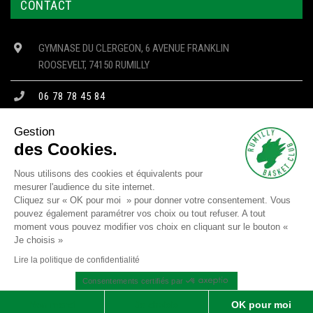
CONTACT
GYMNASE DU CLERGEON, 6 AVENUE FRANKLIN
ROOSEVELT, 74150 RUMILLY
06 78 78 45 84
CONTACT@RBC74.FR
Gestion
des Cookies.
Nous utilisons des cookies et équivalents pour
mesurer l'audience du site internet.
Copyright © 2023 RBC - Tous droits réservés -
Mentions Légales
-
Cliquez sur « OK pour moi » pour donner votre consentement. Vous
Confidentialité
-
Cookies
pouvez également paramétrer vos choix ou tout refuser. A tout
moment vous pouvez modifier vos choix en cliquant sur le bouton «
Site réalisé par
SJ4WEB
Je choisis »
SUIVEZ NOUS
Lire la politique de confidentialité
Consentements certifiés par
Non merci
Je choisis
OK pour moi