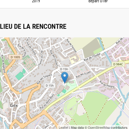
2019
départ U18F
LIEU DE LA RENCONTRE
Leaflet
| Map data ©
OpenStreetMap
contributors