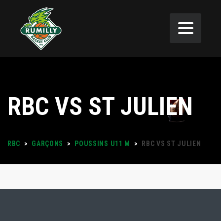
RBC VS ST JULIEN
RBC
>
GARÇONS
>
POUSSINS U11 M
>
RBC VS ST JULIEN