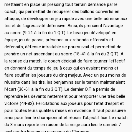
mettaient en place un pressing tout terrain demandé par le
coach, qui permettait de récupérer des ballons convertis en
attaque, de développer un jeu rapide avec une belle adresse aux
tris et de l’agressivité défensive. Ainsi, ils prenaient l’avantage
au score (9-21 à la fin du 1 Q.T). Le beau jeu développé en
équipe, jeu de passe, présence aux rebonds offensifs et
défensifs, défense intraitable se poursuivait et permettait de
prendre un net ascendant au score (18-41 à la fin du 2 Q.T). A
la reprise du match, le coach décidait de faire tourner l’effectif
en donnant du temps de jeu à ceux qui en avaient moins et
faire souffler les joueurs du cinq majeur. Avec un peu moins de
réussite dans les tirs, les benjamins sur le terrain maintenaient
l’écart (36-61 a la fin du 3 Q.T). Le dernier Q.T a permis de
reprendre les devants nettement pour remporter une très belle
victoire (44-82). Félicitations aux joueurs pour l’état d’esprit et
pour toutes leurs qualités mises en évidence. Il faut poursuivre
ainsi pour finir le championnat et réussir l’objectif fixé. Le match
du 3 mars reporté en raison de la neige aura lieu le samedi 7
avril contre Frangy au gymnase du Clergeon.