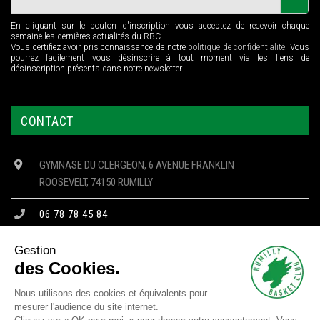
En cliquant sur le bouton d'inscription vous acceptez de recevoir chaque
semaine les dernières actualités du RBC.
Vous certifiez avoir pris connaissance de notre
politique de confidentialité
. Vous
pourrez facilement vous désinscrire à tout moment via les liens de
désinscription présents dans notre newsletter.
CONTACT
GYMNASE DU CLERGEON, 6 AVENUE FRANKLIN
ROOSEVELT, 74150 RUMILLY
06 78 78 45 84
CONTACT@RBC74.FR
Gestion
des Cookies.
Nous utilisons des cookies et équivalents pour
mesurer l'audience du site internet.
Copyright © 2023 RBC - Tous droits réservés -
Mentions Légales
-